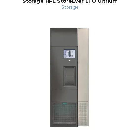
Storage HPE StoreEver LTO Ultrium
Storage