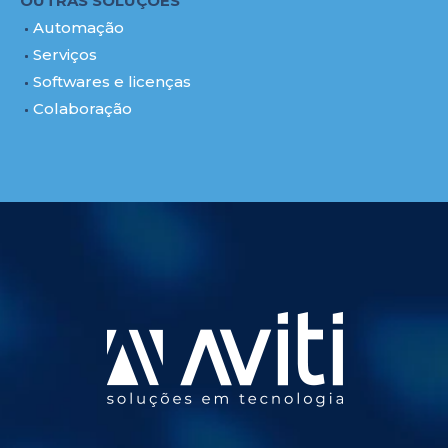
OUTRAS SOLUÇÕES
Automação
Serviços
Softwares e licenças
Colaboração