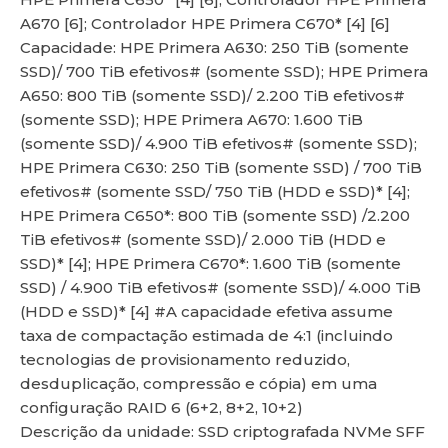
A670 [6]; Controlador HPE Primera C670* [4] [6]
Capacidade: HPE Primera A630: 250 TiB (somente
SSD)/ 700 TiB efetivos# (somente SSD); HPE Primera
A650: 800 TiB (somente SSD)/ 2.200 TiB efetivos#
(somente SSD); HPE Primera A670: 1.600 TiB
(somente SSD)/ 4.900 TiB efetivos# (somente SSD);
lu
HPE Primera C630: 250 TiB (somente SSD) / 700 TiB
efetivos# (somente SSD/ 750 TiB (HDD e SSD)* [4];
HPE Primera C650*: 800 TiB (somente SSD) /2.200
TiB efetivos# (somente SSD)/ 2.000 TiB (HDD e
SSD)* [4]; HPE Primera C670*: 1.600 TiB (somente
SSD) / 4.900 TiB efetivos# (somente SSD)/ 4.000 TiB
(HDD e SSD)* [4] #A capacidade efetiva assume
taxa de compactação estimada de 4:1 (incluindo
tecnologias de provisionamento reduzido,
desduplicação, compressão e cópia) em uma
configuração RAID 6 (6+2, 8+2, 10+2)
Descrição da unidade: SSD criptografada NVMe SFF