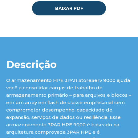
BAIXAR PDF
Descrição
O armazenamento HPE 3PAR StoreServ 9000 ajuda
você a consolidar cargas de trabalho de
armazenamento primário – para arquivos e blocos –
em um array em flash de classe empresarial sem
comprometer desempenho, capacidade de
expansão, serviços de dados ou resiliência. Esse
armazenamento 3PAR HPE 9000 é baseado na
arquitetura comprovada 3PAR HPE e é