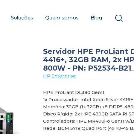
Soluções
Quem somos
Blog
Servidor HPE ProLiant D
4416+, 32GB RAM, 2x H
800W - PN: P52534-B21
HP Enterprise
HPE ProLiant DL380 Gen11
1x Processador: Intel Xeon Silver 4416
Memória: 32GB (1x 32GB) x8 DDR5-4800 
Disco Rígido: 2x HPE 480GB SATA RI SF
Controladora: HPE MR408i-o Gen11 w/Batt
Rede: BCM 5719 Quad Port (4x RJ-45 B