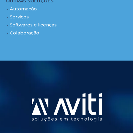
OUTRAS SOLUÇÕES
Automação
Serviços
Softwares e licenças
Colaboração