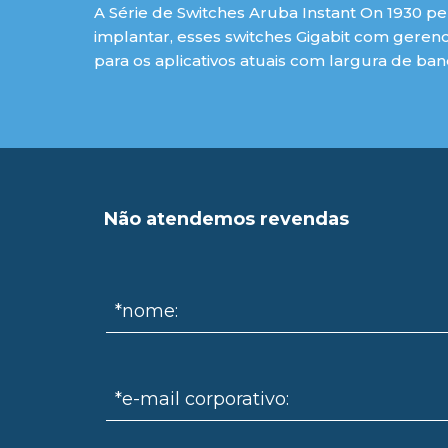
A Série de Switches Aruba Instant On 1930 per
implantar, esses switches Gigabit com gerenc
para os aplicativos atuais com largura de ban
Não atendemos revendas
*nome:
*e-mail corporativo: