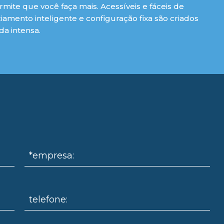
mite que você faça mais. Acessíveis e fáceis de
iamento inteligente e configuração fixa são criados
da intensa.
*empresa:
telefone: