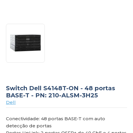
om
Switch Dell S4148T-ON - 48 portas
BASE-T - PN: 210-ALSM-3H25
Dell
Conectividade: 48 portas BASE-T com auto
detecção de portas
Portas UpLink: 2 portas QSFP+ de 40 GbE e 4 portas