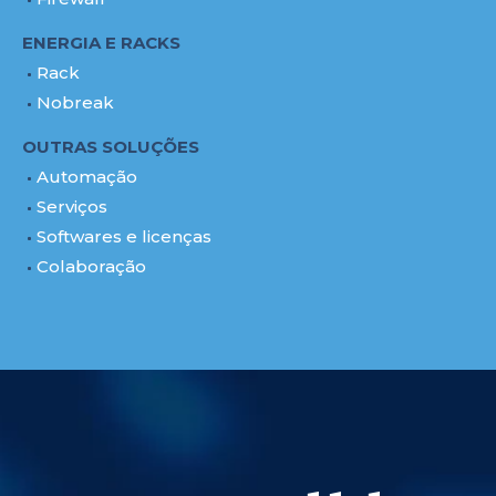
ENERGIA E RACKS
Rack
Nobreak
OUTRAS SOLUÇÕES
Automação
Serviços
Softwares e licenças
Colaboração