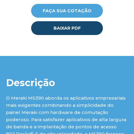
FAÇA SUA COTAÇÃO
lu
BAIXAR PDF
Descrição
O Meraki MS390 aborda os aplicativos empresariais
mais exigentes combinando a simplicidade do
painel Meraki com hardware de comutação
poderoso. Para satisfazer aplicativos de alta largura
de banda e a implantação de pontos de acesso
802.11ax/wifi-6 de alta velocidade, o MS390 fornece