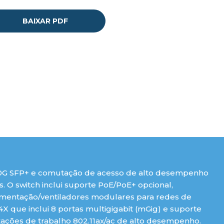
BAIXAR PDF
 10G SFP+ e comutação de acesso de alto desempenho
 O switch inclui suporte PoE/PoE+ opcional,
limentação/ventiladores modulares para redes de
4X que inclui 8 portas multigigabit (mGig) e suporte
tações de trabalho 802.11ax/ac de alto desempenho.