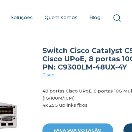
Soluções
Quem somos
Blog
Switch Cisco Catalyst 
Cisco UPoE, 8 portas 10G
PN: C9300LM-48UX-4Y
Cisco
48 portas Cisco UPoE, 8 portas 10G Mult
(1G/100M/10M)
4x 25G uplinks fixos
FAÇA SUA COTAÇÃO