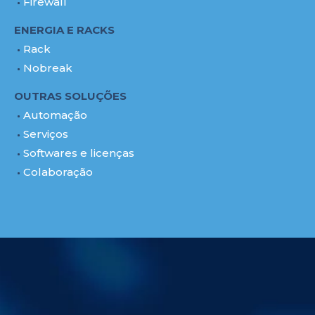
Firewall
ENERGIA E RACKS
Rack
Nobreak
OUTRAS SOLUÇÕES
Automação
Serviços
Softwares e licenças
Colaboração