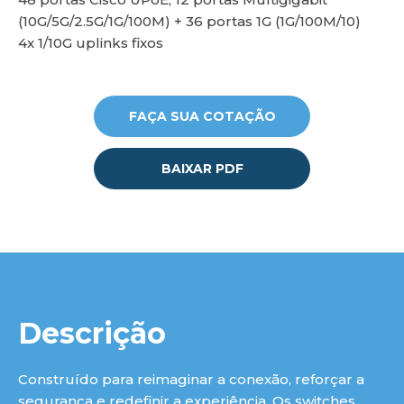
(10G/5G/2.5G/1G/100M) + 36 portas 1G (1G/100M/10)
4x 1/10G uplinks fixos
lu
FAÇA SUA COTAÇÃO
BAIXAR PDF
Descrição
Construído para reimaginar a conexão, reforçar a
segurança e redefinir a experiência. Os switches