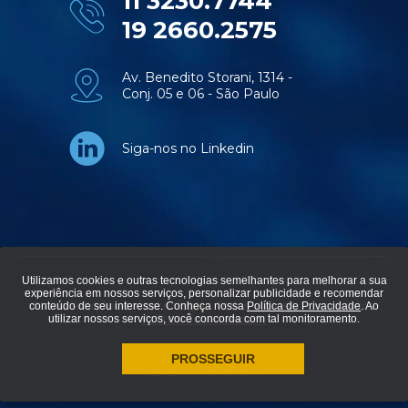
11 3230.7744
19 2660.2575
Av. Benedito Storani, 1314 -
Conj. 05 e 06 - São Paulo
Siga-nos no Linkedin
Utilizamos cookies e outras tecnologias semelhantes para melhorar a sua
experiência em nossos serviços, personalizar publicidade e recomendar
© Aviti soluções em tecnologia - Todos os direitos reservados.
conteúdo de seu interesse. Conheça nossa
Política de Privacidade
. Ao
utilizar nossos serviços, você concorda com tal monitoramento.
Política de privacidade
PROSSEGUIR
agência de marketing digital