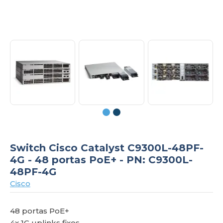
om
Switch Cisco Catalyst C9300L-48PF-
4G - 48 portas PoE+ - PN: C9300L-
48PF-4G
Cisco
48 portas PoE+
4x 1G uplinks fixos