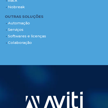
Rack
Nobreak
OUTRAS SOLUÇÕES
Automação
Serviços
Softwares e licenças
Colaboração