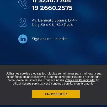
11 3230.7744
19 2660.2575
Av. Benedito Storani, 1314 -
Conj. 05 e 06 - São Paulo
Siga-nos no Linkedin
Utilizamos cookies e outras tecnologias semelhantes para melhorar a sua
experiência em nossos serviços, personalizar publicidade e recomendar
© Aviti soluções em tecnologia - Todos os direitos reservados.
conteúdo de seu interesse. Conheça nossa
Política de Privacidade
. Ao
utilizar nossos serviços, você concorda com tal monitoramento.
Política de privacidade
PROSSEGUIR
agência de marketing digital