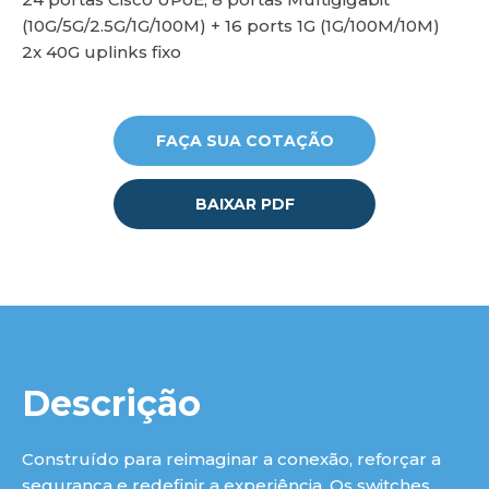
(10G/5G/2.5G/1G/100M) + 16 ports 1G (1G/100M/10M)
2x 40G uplinks fixo
lu
FAÇA SUA COTAÇÃO
BAIXAR PDF
Descrição
Construído para reimaginar a conexão, reforçar a
segurança e redefinir a experiência. Os switches