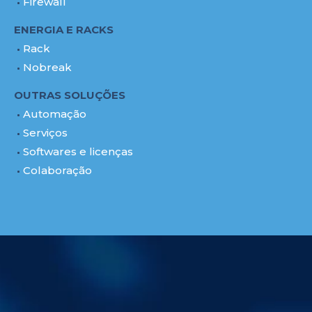
Firewall
ENERGIA E RACKS
Rack
Nobreak
OUTRAS SOLUÇÕES
Automação
Serviços
Softwares e licenças
Colaboração