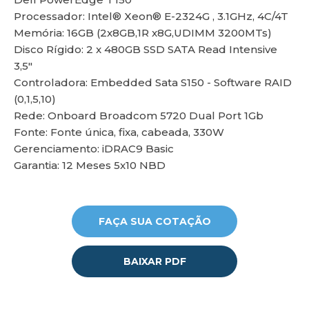
Processador: Intel® Xeon® E-2324G , 3.1GHz, 4C/4T
Memória: 16GB (2x8GB,1R x8G,UDIMM 3200MTs)
Disco Rígido: 2 x 480GB SSD SATA Read Intensive
lu
3,5"
Controladora: Embedded Sata S150 - Software RAID
(0,1,5,10)
Rede: Onboard Broadcom 5720 Dual Port 1Gb
Fonte: Fonte única, fixa, cabeada, 330W
Gerenciamento: iDRAC9 Basic
Garantia: 12 Meses 5x10 NBD
FAÇA SUA COTAÇÃO
BAIXAR PDF