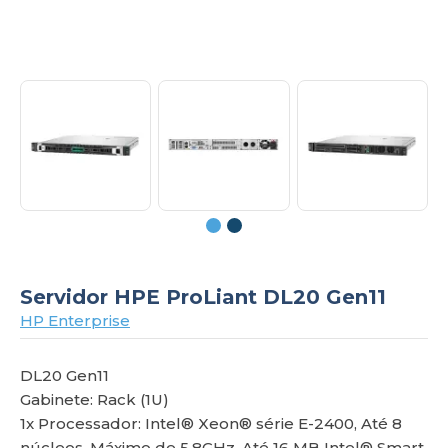
om
Servidor HPE ProLiant DL20 Gen11
HP Enterprise
DL20 Gen11
Gabinete: Rack (1U)
1x Processador: Intel® Xeon® série E-2400, Até 8
núcleos, Máximo de 5,8GHz, Até 16 MB Intel® Smart