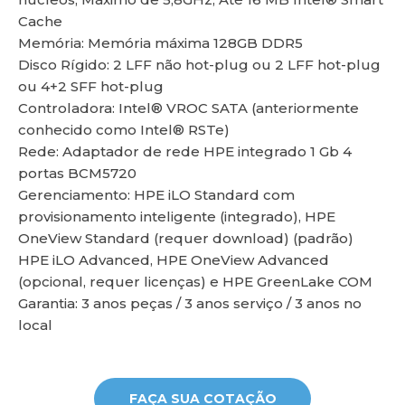
Cache
Memória: Memória máxima 128GB DDR5
Disco Rígido: 2 LFF não hot-plug ou 2 LFF hot-plug
ou 4+2 SFF hot-plug
lu
Controladora: Intel® VROC SATA (anteriormente
conhecido como Intel® RSTe)
Rede: Adaptador de rede HPE integrado 1 Gb 4
portas BCM5720
Gerenciamento: HPE iLO Standard com
provisionamento inteligente (integrado), HPE
OneView Standard (requer download) (padrão)
HPE iLO Advanced, HPE OneView Advanced
(opcional, requer licenças) e HPE GreenLake COM
Garantia: 3 anos peças / 3 anos serviço / 3 anos no
local
FAÇA SUA COTAÇÃO