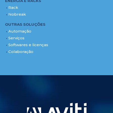
ENERGIA E RACKS
Rack
Nobreak
OUTRAS SOLUÇÕES
Automação
Serviços
Softwares e licenças
Colaboração