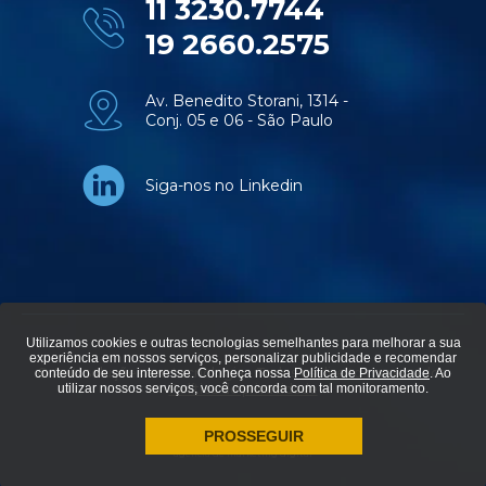
11 3230.7744
19 2660.2575
Av. Benedito Storani, 1314 -
Conj. 05 e 06 - São Paulo
Siga-nos no Linkedin
Utilizamos cookies e outras tecnologias semelhantes para melhorar a sua
experiência em nossos serviços, personalizar publicidade e recomendar
© Aviti soluções em tecnologia - Todos os direitos reservados.
conteúdo de seu interesse. Conheça nossa
Política de Privacidade
. Ao
utilizar nossos serviços, você concorda com tal monitoramento.
Política de privacidade
PROSSEGUIR
agência de marketing digital