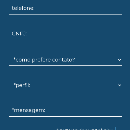
telefone:
CNPJ:
omo
*mensagem:
desejo receber novidades