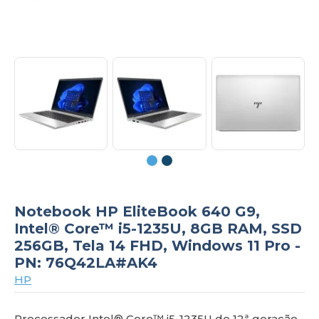
om
Notebook HP EliteBook 640 G9,
Intel® Core™ i5-1235U, 8GB RAM, SSD
256GB, Tela 14 FHD, Windows 11 Pro -
PN: 76Q42LA#AK4
HP
Processador Intel® Core™ i5-1235U de 12ª geração