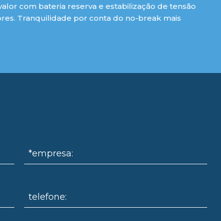
lor com bateria reserva e estabilização de tensão
es. Tranquilidade por conta do no-break mais
*empresa:
telefone: