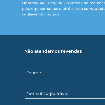
Nobreak APC Easy UPS. Nobreak de melhor va
para equipamentos eletrônicos e computador
confiável do mundo.
Não atendemos revendas
*nome:
*e-mail corporativo: