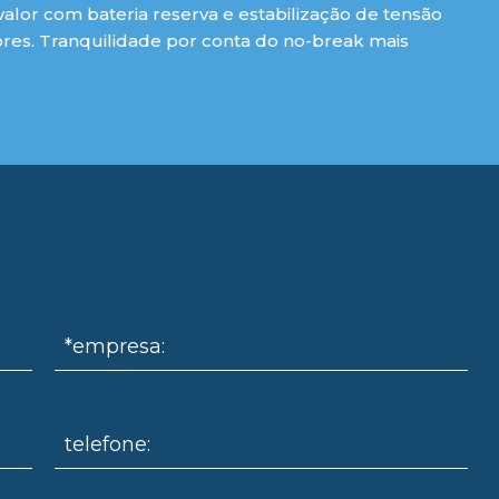
lor com bateria reserva e estabilização de tensão
es. Tranquilidade por conta do no-break mais
*empresa:
telefone: