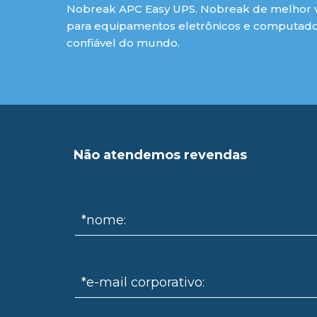
Nobreak APC Easy UPS. Nobreak de melhor va
para equipamentos eletrônicos e computador
confiável do mundo.
Não atendemos revendas
*nome:
*e-mail corporativo: