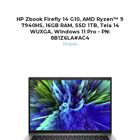
HP Zbook Firefly 14 G10, AMD Ryzen™ 9
7940HS, 16GB RAM, SSD 1TB, Tela 14
WUXGA, Windows 11 Pro - PN:
8B1Z6LA#AC4
nt
Mobile