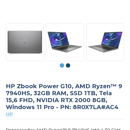
om
HP Zbook Power G10, AMD Ryzen™ 9
7940HS, 32GB RAM, SSD 1TB, Tela
15,6 FHD, NVIDIA RTX 2000 8GB,
Windows 11 Pro - PN: 8R0X7LA#AC4
HP
Processador AMD Ryzen™ 9 7940HS (até 4,30 GHz