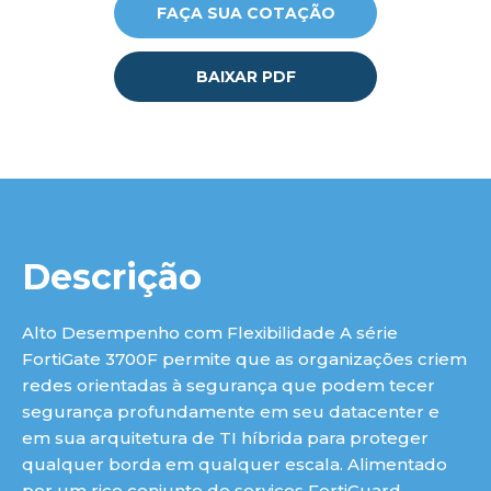
FAÇA SUA COTAÇÃO
luç
BAIXAR PDF
Descrição
Alto Desempenho com Flexibilidade A série
FortiGate 3700F permite que as organizações criem
redes orientadas à segurança que podem tecer
segurança profundamente em seu datacenter e
em sua arquitetura de TI híbrida para proteger
qualquer borda em qualquer escala. Alimentado
por um rico conjunto de serviços FortiGuard