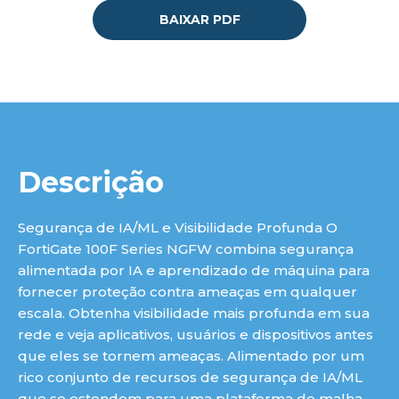
BAIXAR PDF
luç
Descrição
Segurança de IA/ML e Visibilidade Profunda O
FortiGate 100F Series NGFW combina segurança
alimentada por IA e aprendizado de máquina para
fornecer proteção contra ameaças em qualquer
escala. Obtenha visibilidade mais profunda em sua
rede e veja aplicativos, usuários e dispositivos antes
que eles se tornem ameaças. Alimentado por um
rico conjunto de recursos de segurança de IA/ML
que se estendem para uma plataforma de malha