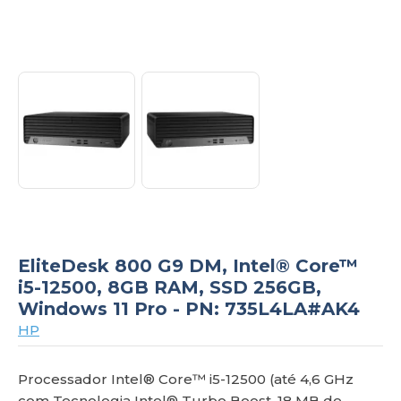
om
EliteDesk 800 G9 DM, Intel® Core™
i5-12500, 8GB RAM, SSD 256GB,
Windows 11 Pro - PN: 735L4LA#AK4
HP
Processador Intel® Core™ i5-12500 (até 4,6 GHz
com Tecnologia Intel® Turbo Boost, 18 MB de