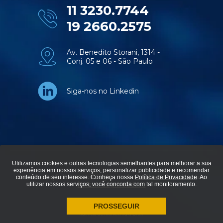
11 3230.7744
19 2660.2575
Av. Benedito Storani, 1314 -
Conj. 05 e 06 - São Paulo
Siga-nos no Linkedin
Utilizamos cookies e outras tecnologias semelhantes para melhorar a sua
experiência em nossos serviços, personalizar publicidade e recomendar
© Aviti soluções em tecnologia - Todos os direitos reservados.
conteúdo de seu interesse. Conheça nossa
Política de Privacidade
. Ao
utilizar nossos serviços, você concorda com tal monitoramento.
Política de privacidade
PROSSEGUIR
agência de marketing digital