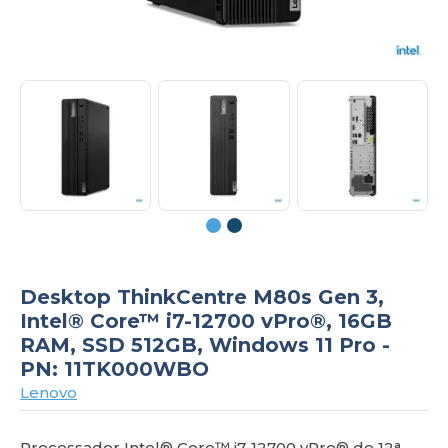
om
Desktop ThinkCentre M80s Gen 3,
Intel® Core™ i7-12700 vPro®, 16GB
RAM, SSD 512GB, Windows 11 Pro -
PN: 11TK000WBO
Lenovo
Processador Intel® Core™ i7-12700 vPro® de 12ᵃ