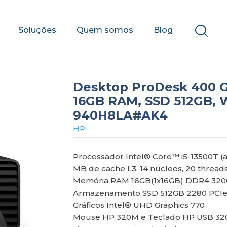
Soluções
Quem somos
Blog
Desktop ProDesk 400 G9
16GB RAM, SSD 512GB, W
940H8LA#AK4
HP
Processador Intel® Core™ i5-13500T (a
MB de cache L3, 14 núcleos, 20 thread
Memória RAM 16GB(1x16GB) DDR4 32
Armazenamento SSD 512GB 2280 PCI
Gráficos Intel® UHD Graphics 770
Mouse HP 320M e Teclado HP USB 32