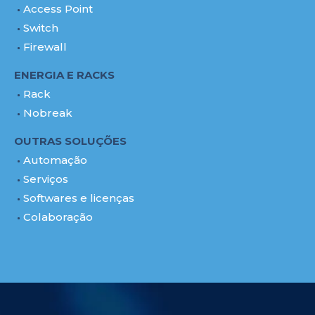
Access Point
Switch
Firewall
ENERGIA E RACKS
Rack
Nobreak
OUTRAS SOLUÇÕES
Automação
Serviços
Softwares e licenças
Colaboração