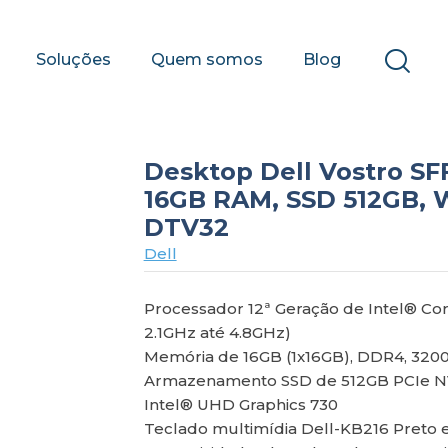
Soluções
Quem somos
Blog
Desktop Dell Vostro SFF
16GB RAM, SSD 512GB, W
DTV32
Dell
Processador 12ª Geração de Intel® Cor
2.1GHz até 4.8GHz)
Memória de 16GB (1x16GB), DDR4, 320
Armazenamento SSD de 512GB PCIe 
Intel® UHD Graphics 730
Teclado multimídia Dell-KB216 Preto 