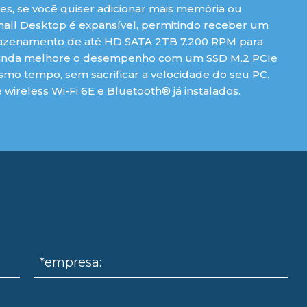
s, se você quiser adicionar mais memória ou
all Desktop é expansível, permitindo receber um
azenamento de até HD SATA 2TB 7.200 RPM para
 ou ainda melhore o desempenho com um SSD M.2 PCIe
mo tempo, sem sacrificar a velocidade do seu PC.
ireless Wi-Fi 6E e Bluetooth® já instalados.
*empresa: