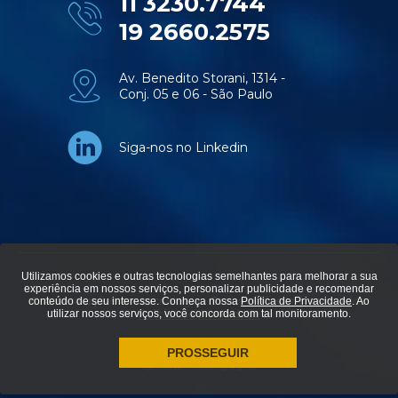
11 3230.7744
19 2660.2575
Av. Benedito Storani, 1314 -
Conj. 05 e 06 - São Paulo
Siga-nos no Linkedin
Utilizamos cookies e outras tecnologias semelhantes para melhorar a sua
experiência em nossos serviços, personalizar publicidade e recomendar
© Aviti soluções em tecnologia - Todos os direitos reservados.
conteúdo de seu interesse. Conheça nossa
Política de Privacidade
. Ao
utilizar nossos serviços, você concorda com tal monitoramento.
Política de privacidade
PROSSEGUIR
agência de marketing digital