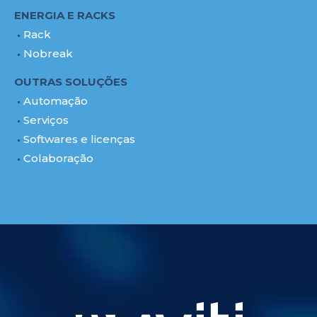
ENERGIA E RACKS
Rack
Nobreak
OUTRAS SOLUÇÕES
Automação
Serviços
Softwares e licenças
Colaboração