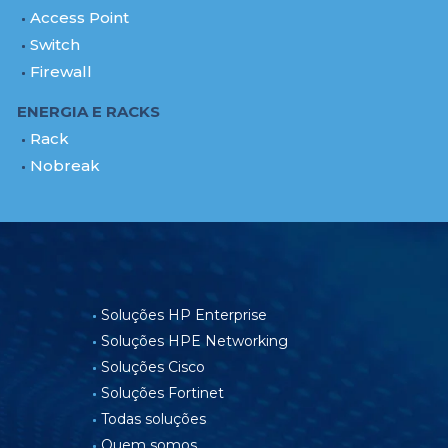
Access Point
Switch
Firewall
ENERGIA E RACKS
Rack
Nobreak
Soluções HP Enterprise
Soluções HPE Networking
Soluções Cisco
Soluções Fortinet
Todas soluções
Quem somos