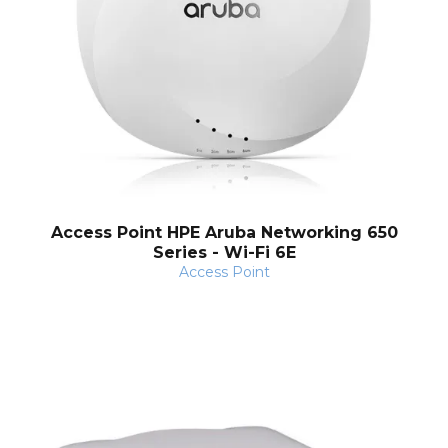
nt
Access Point HPE Aruba Networking 650
Series - Wi-Fi 6E
Access Point