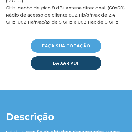
(60x60)
GHz: ganho de pico 8 dBi, antena direcional, (60x60)
Rádio de acesso de cliente 802.11b/g/n/ax de 2,4
GHz, 802.11a/n/ac/ax de 5 GHz e 802.11ax de 6 GHz
lu
FAÇA SUA COTAÇÃO
BAIXAR PDF
Descrição
Wi-Fi 6E sem fio de altíssimo desempenho. Ponto