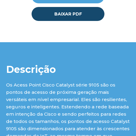
luç
BAIXAR PDF
Descrição
Os Acess Point Cisco Catalyst série 9105 são os
pontos de acesso de próxima geração mais
versáteis em nível empresarial. Eles são resilientes,
seguros e inteligentes. Estendendo a rede baseada
em intenção da Cisco e sendo perfeitos para redes
de todos os tamanhos, os pontos de acesso Catalyst
9105 são dimensionados para atender às crescentes
demandas da IoT, ao mesmo tempo em que