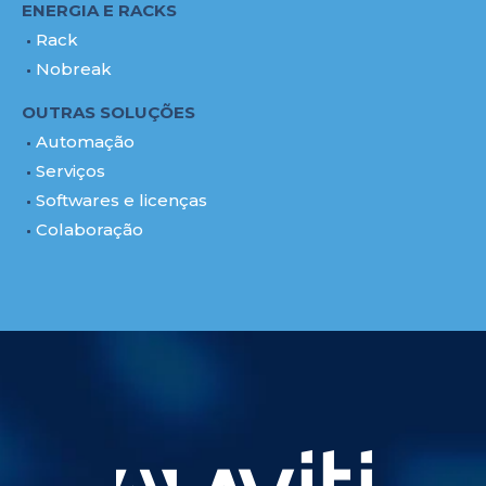
ENERGIA E RACKS
Rack
Nobreak
OUTRAS SOLUÇÕES
Automação
Serviços
Softwares e licenças
Colaboração