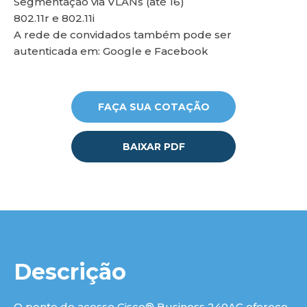
Segmentação via VLANs (até 16)
802.11r e 802.11i
A rede de convidados também pode ser
lu
autenticada em: Google e Facebook
FAÇA SUA COTAÇÃO
BAIXAR PDF
Descrição
O ponto de acesso Cisco® Business 240AC oferece